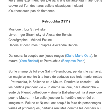
leurs amis expriment leur joie dans une brillante jota finale. Cette
œuvre est l’un des rares ballets classiques incluant
d’authentiques pas de flamenco.
Petrouchka (1911)
Musique : Igor Stravinsky
Livret : Igor Stravinsky et Alexandre Benois
Chorégraphie : Mikhaïl Fokine
Décors et costumes : d’après Alexandre Benois
Danseurs: la poupée aux joues rouges (
Claire-Marie Osta
), le
maure (
Yann Bridard
) et Petrouchka (
Benjamin Pech
)
Sur le champ de foire de Saint-Pétersbourg, pendant le carnaval,
un magicien montre à la foule de badauds ses trois marionnettes
: Petrouchka, la Ballerine et le Maure. Derrière le castelet – où
les pantins prennent vie – un drame se joue, car Petrouchka –
sorte de Pierrot pathétique – aime la Ballerine qui n’a d’yeux que
pour le Maure… « Le ballet joue sur la frontière entre réel et
imaginaire. Fokine et Nijinski ont peuplé la foire de personnages
variés et pittoresques, certains réalistes comme les cochers ou