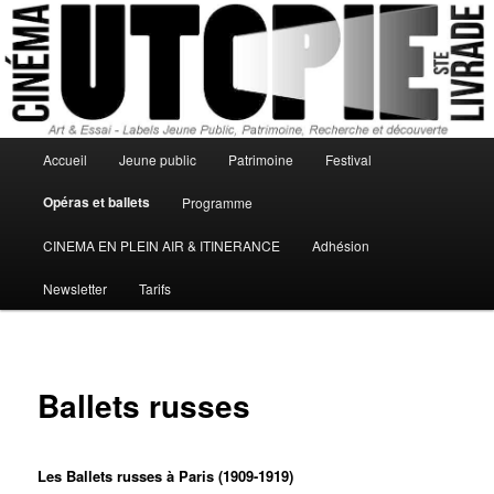
Aller
programmes, horaires, cinéma en plein air, séances du cinéma L'Utopie de
Sainte Livrade sur Lot
au
contenu
principal
cinéma utopie
Menu
Accueil
Jeune public
Patrimoine
Festival
principal
Opéras et ballets
Programme
CINEMA EN PLEIN AIR & ITINERANCE
Adhésion
Newsletter
Tarifs
Ballets russes
Les Ballets russes à Paris (1909-1919)