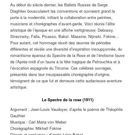
Au début du siècle dernier, les Ballets Russes de Serge
Diaghilev bousculaient les conventions et ouvraient grand la
porte à la modernité, initiant la collaboration entre peintres,
musiciens et chorégraphes d’avant-garde. Voici réunie l’élite
artistique de l’époque en une affiche vertigineuse: Debussy,
Stravinsky, Falla, Picasso, Bakst. Massine, Nijinski, Fokine…
Pour autant, cet hommage réunit des œuvres de périodes
différentes et révèle une diversité d’inspiration insoupçonnée, du
romantisme épanoui du Spectre de la Rose et de l’érotisme fauve
de l’Après-midi d’un faune à la fête tragique de Petrouchka et à
l’évocation espagnole du Tricorne. Ces célèbres ouvrages,
présentés dans leur insurpassable chorégraphie d’origine,
témoignent de ce que fut et demeure cette audacieuse aventure
artistique.
Le Spectre de la rose (1911)
Argument : Jean-Louis Vaudoyer, d’après le poème de Théophile
Gauthier
Musique : Carl Maria von Weber
Chorégraphie: Mikhaïl Fokine
Décors et costumes : d’après Léon Bakst