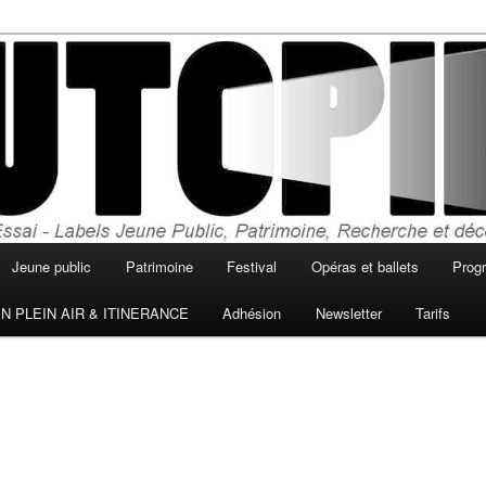
, horaires, cinéma en plein air, séances du
topie de Sainte Livrade sur Lot
ma utopie
Jeune public
Patrimoine
Festival
Opéras et ballets
Prog
N PLEIN AIR & ITINERANCE
Adhésion
Newsletter
Tarifs