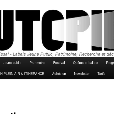
, horaires, cinéma en plein air, séances du
topie de Sainte Livrade sur Lot
ma utopie
Jeune public
Patrimoine
Festival
Opéras et ballets
Prog
N PLEIN AIR & ITINERANCE
Adhésion
Newsletter
Tarifs